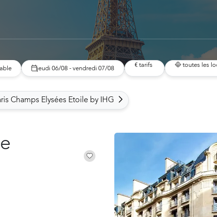
€ tarifs
toutes les lo
able
jeudi 06/08 - vendredi 07/08
aris Champs Elysées Etoile by IHG
de