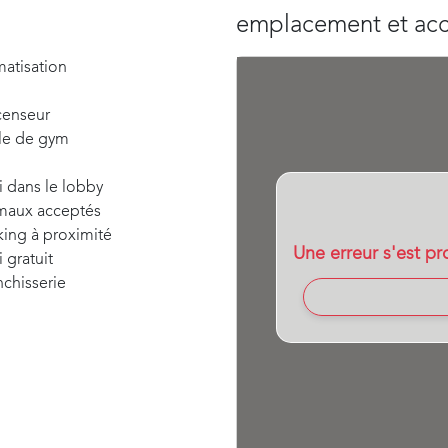
emplacement et ac
matisation
censeur
lle de gym
i dans le lobby
maux acceptés
king à proximité
Une erreur s'est pro
i gratuit
nchisserie