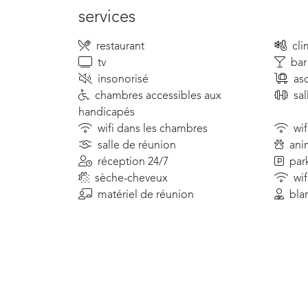
services
restaurant
cli
tv
bar
insonorisé
as
chambres accessibles aux
sa
handicapés
wifi dans les chambres
wif
salle de réunion
ani
réception 24/7
par
sèche-cheveux
wif
matériel de réunion
bla