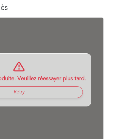
cès
duite. Veuillez réessayer plus tard.
Retry