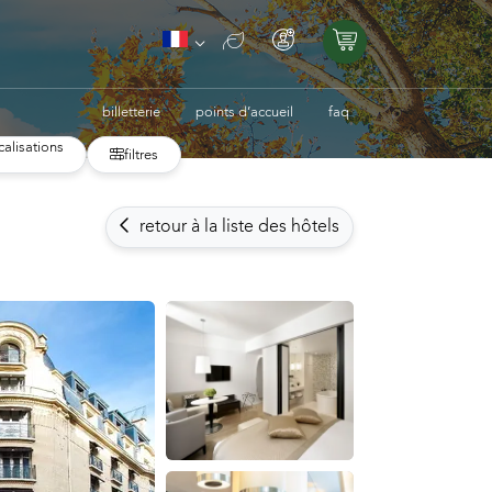
billetterie
points d’accueil
faq
calisations
filtres
retour à la liste des hôtels